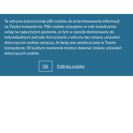
Ta witryna wykorzystuje pliki cookies do przechowywania informacji
na Twoim komputerze. Pliki cookies stosujemy w celu świadczenia
usług na najwyższym poziomie, w tym w sposób dostosowany do
indywidualnych potrzeb. Korzystanie z witryny bez zmiany ustawień
dotyczących cookies oznacza, że będą one zamieszczane w Twoim
komputerze. W każdym momencie możesz dokonać zmiany ustawień
dotyczących cookies
© 2013-2026 by
Sygnity Business Solutions S.A.
Mapa serwisu