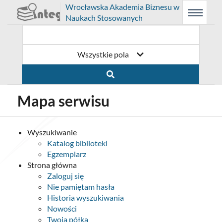
Prolib
Wrocławska Akademia Biznesu w
Integro
Menu
Wyszukiwarka
Treść
Naukach Stosowanych
-
Menu
główne
główna
strona
główna
Wszystkie pola
Mapa serwisu
Wyszukiwanie
Katalog biblioteki
Egzemplarz
Strona główna
Zaloguj się
Nie pamiętam hasła
Historia wyszukiwania
Nowości
Twoja półka