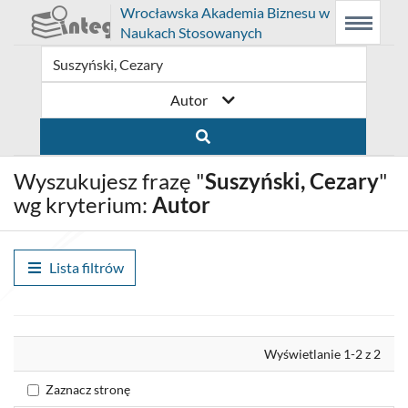
Prolib
Wrocławska Akademia Biznesu w
Integro
Menu
Wyszukiwarka
Treść
Naukach Stosowanych
-
Menu
główne
główna
strona
główna
Autor
Wyszukujesz frazę "
Suszyński, Cezary
"
wg kryterium:
Autor
Lista filtrów
Wyrównaj
Wyświetlanie 1-2 z 2
Zaznacz stronę