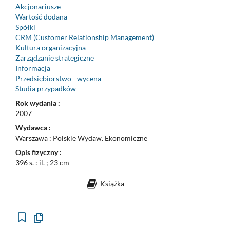
Akcjonariusze
Wartość dodana
Spółki
CRM (Customer Relationship Management)
Kultura organizacyjna
Zarządzanie strategiczne
Informacja
Przedsiębiorstwo - wycena
Studia przypadków
Rok wydania :
2007
Wydawca :
Warszawa : Polskie Wydaw. Ekonomiczne
Opis fizyczny :
396 s. : il. ; 23 cm
Książka
Kopiuj
opis