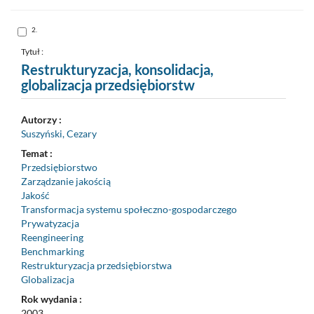
formalny
do
schowka
Skocz
2.
do
pozycji
nr
Tytuł :
2
Restrukturyzacja, konsolidacja,
globalizacja przedsiębiorstw
Autorzy :
Suszyński, Cezary
Temat :
Przedsiębiorstwo
Zarządzanie jakością
Jakość
Transformacja systemu społeczno-gospodarczego
Prywatyzacja
Reengineering
Benchmarking
Restrukturyzacja przedsiębiorstwa
Globalizacja
Rok wydania :
2003