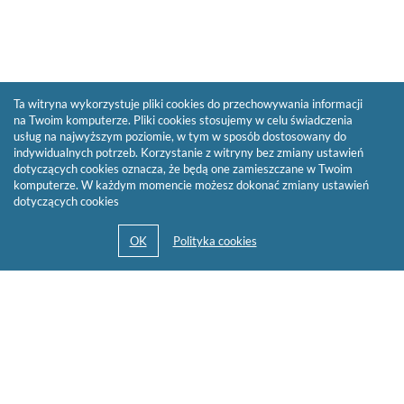
Ta witryna wykorzystuje pliki cookies do przechowywania informacji
na Twoim komputerze. Pliki cookies stosujemy w celu świadczenia
usług na najwyższym poziomie, w tym w sposób dostosowany do
indywidualnych potrzeb. Korzystanie z witryny bez zmiany ustawień
dotyczących cookies oznacza, że będą one zamieszczane w Twoim
komputerze. W każdym momencie możesz dokonać zmiany ustawień
dotyczących cookies