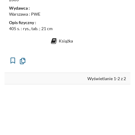
Wydawca :
Warszawa : PWE
Opis fizyczny :
405 s. : rys., tab. ; 21 cm
Książka
Kopiuj
opis
formalny
do
schowka
Wyświetlanie 1-2 z 2