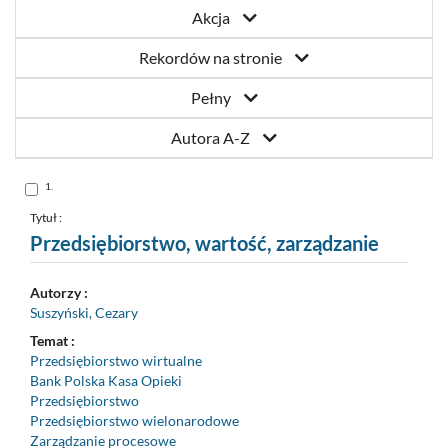
Akcja
Rekordów na stronie
Pełny
Autora A-Z
Skocz
1.
do
pozycji
nr
Tytuł :
1
Przedsiębiorstwo, wartość, zarządzanie
Autorzy :
Suszyński, Cezary
Temat :
Przedsiębiorstwo wirtualne
Bank Polska Kasa Opieki
Przedsiębiorstwo
Przedsiębiorstwo wielonarodowe
Zarządzanie procesowe