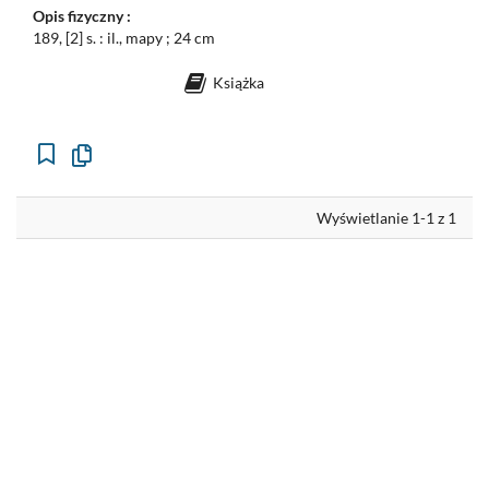
Opis fizyczny :
189, [2] s. : il., mapy ; 24 cm
Książka
Kopiuj
opis
formalny
do
schowka
Wyświetlanie 1-1 z 1