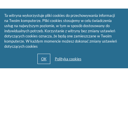
Ta witryna wykorzystuje pliki cookies do przechowywania informacji
na Twoim komputerze. Pliki cookies stosujemy w celu świadczenia
usług na najwyższym poziomie, w tym w sposób dostosowany do
indywidualnych potrzeb. Korzystanie z witryny bez zmiany ustawień
dotyczących cookies oznacza, że będą one zamieszczane w Twoim
komputerze. W każdym momencie możesz dokonać zmiany ustawień
dotyczących cookies
© 2013-2026 by
Sygnity Business Solutions S.A.
Mapa serwisu