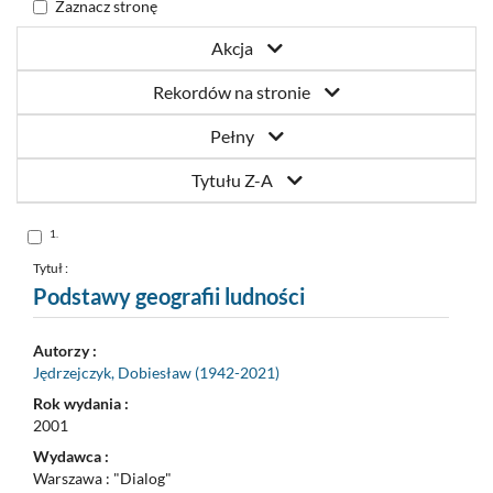
Zaznacz stronę
Akcja
Rekordów na stronie
Pełny
Tytułu Z-A
Skocz
1.
do
pozycji
nr
Tytuł :
1
Podstawy geografii ludności
Autorzy :
Jędrzejczyk, Dobiesław (1942-2021)
Rok wydania :
2001
Wydawca :
Warszawa : "Dialog"