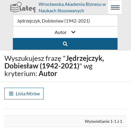
Prolib
Wrocławska Akademia Biznesu w
Integro
Menu
Wyszukiwarka
Treść
Naukach Stosowanych
-
Menu
główne
główna
strona
główna
Autor
Wyszukujesz frazę "
Jędrzejczyk,
Dobiesław (1942-2021)
" wg
kryterium:
Autor
Lista filtrów
Wyrównaj
Wyświetlanie 1-1 z 1