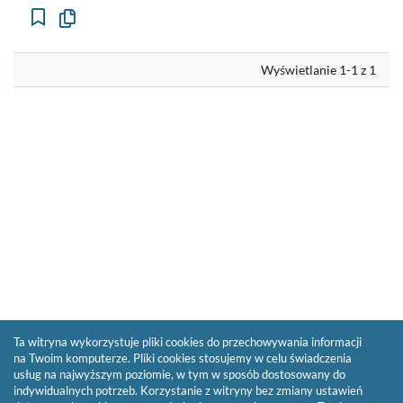
Kopiuj
opis
formalny
do
schowka
Wyświetlanie 1-1 z 1
Ta witryna wykorzystuje pliki cookies do przechowywania informacji
na Twoim komputerze. Pliki cookies stosujemy w celu świadczenia
usług na najwyższym poziomie, w tym w sposób dostosowany do
indywidualnych potrzeb. Korzystanie z witryny bez zmiany ustawień