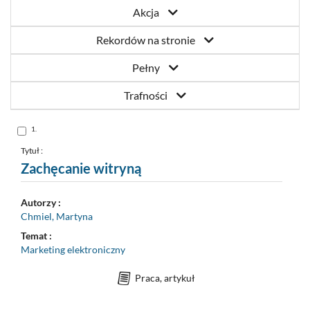
Akcja
Rekordów na stronie
Pełny
Trafności
Skocz
1.
do
pozycji
nr
Tytuł :
1
Zachęcanie witryną
Autorzy :
Chmiel, Martyna
Temat :
Marketing elektroniczny
Praca, artykuł