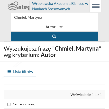
Prolib
Wrocławska Akademia Biznesu w
Integro
Menu
Wyszukiwarka
Treść
Naukach Stosowanych
-
Menu
główne
główna
strona
główna
Autor
Wyszukujesz frazę "
Chmiel, Martyna
"
wg kryterium:
Autor
Lista filtrów
Wyrównaj
Wyświetlanie 1-1 z 1
Zaznacz stronę