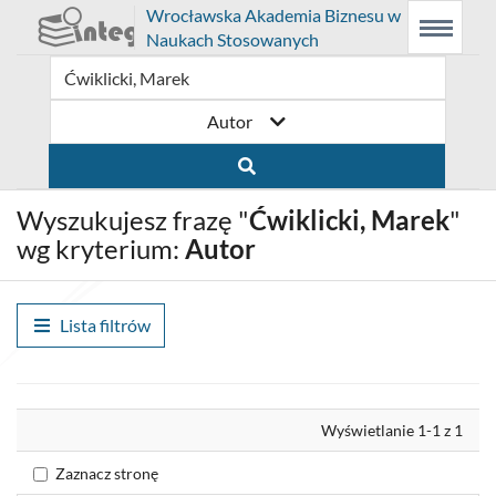
Prolib
Wrocławska Akademia Biznesu w
Integro
Menu
Wyszukiwarka
Treść
Naukach Stosowanych
-
Menu
główne
główna
strona
główna
Autor
Wyszukujesz frazę "
Ćwiklicki, Marek
"
wg kryterium:
Autor
Lista filtrów
Wyrównaj
Wyświetlanie 1-1 z 1
Zaznacz stronę