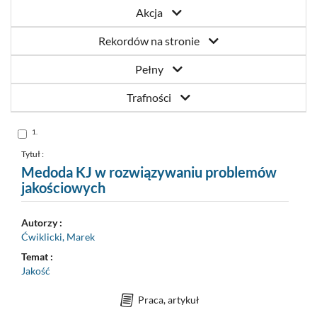
Akcja
Rekordów na stronie
Pełny
Trafności
Skocz
1.
do
pozycji
nr
Tytuł :
1
Medoda KJ w rozwiązywaniu problemów
jakościowych
Autorzy :
Ćwiklicki, Marek
Temat :
Jakość
Praca, artykuł