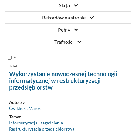
Akcja
Rekordów na stronie
Pełny
Trafności
Skocz
1.
do
pozycji
nr
Tytuł :
1
Wykorzystanie nowoczesnej technologii
informatycznej w restrukturyzacji
przedsiębiorstw
Autorzy :
Ćwiklicki, Marek
Temat :
Informatyzacja - zagadnienia
Restrukturyzacja przedsiębiorstwa