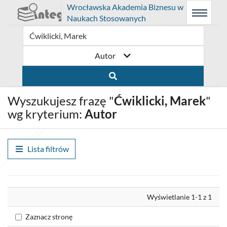
Prolib
Wrocławska Akademia Biznesu w
Integro
Menu
Wyszukiwarka
Treść
Naukach Stosowanych
-
Menu
główne
główna
strona
główna
Autor
Wyszukujesz frazę "
Ćwiklicki, Marek
"
wg kryterium:
Autor
Lista filtrów
Wyrównaj
Wyświetlanie 1-1 z 1
Zaznacz stronę