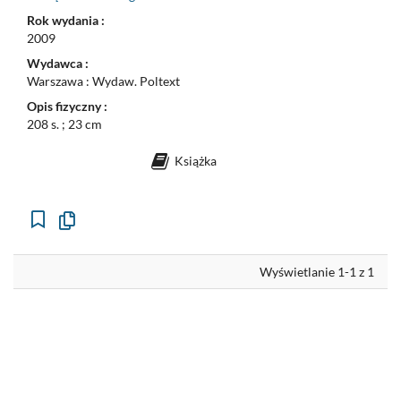
Rok wydania :
2009
Wydawca :
Warszawa : Wydaw. Poltext
Opis fizyczny :
208 s. ; 23 cm
Książka
Kopiuj
opis
formalny
do
schowka
Wyświetlanie 1-1 z 1