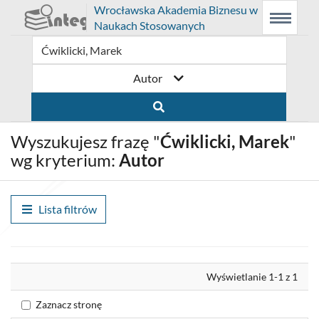
Prolib
Wrocławska Akademia Biznesu w
Integro
Menu
Wyszukiwarka
Treść
Naukach Stosowanych
-
Menu
główne
główna
strona
główna
Autor
Wyszukujesz frazę "
Ćwiklicki, Marek
"
wg kryterium:
Autor
Lista filtrów
Wyrównaj
Wyświetlanie 1-1 z 1
Zaznacz stronę