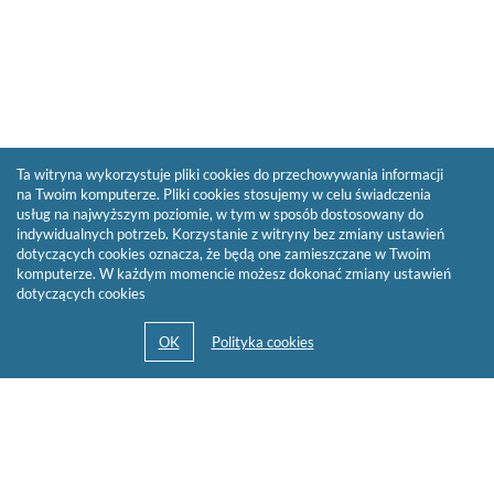
Ta witryna wykorzystuje pliki cookies do przechowywania informacji
na Twoim komputerze. Pliki cookies stosujemy w celu świadczenia
usług na najwyższym poziomie, w tym w sposób dostosowany do
indywidualnych potrzeb. Korzystanie z witryny bez zmiany ustawień
dotyczących cookies oznacza, że będą one zamieszczane w Twoim
komputerze. W każdym momencie możesz dokonać zmiany ustawień
dotyczących cookies