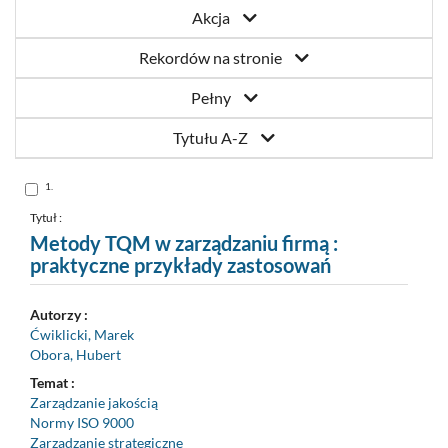
Akcja
Rekordów na stronie
Pełny
Tytułu A-Z
Skocz
1.
do
pozycji
nr
Tytuł :
1
Metody TQM w zarządzaniu firmą :
praktyczne przykłady zastosowań
Autorzy :
Ćwiklicki, Marek
Obora, Hubert
Temat :
Zarządzanie jakością
Normy ISO 9000
Zarządzanie strategiczne