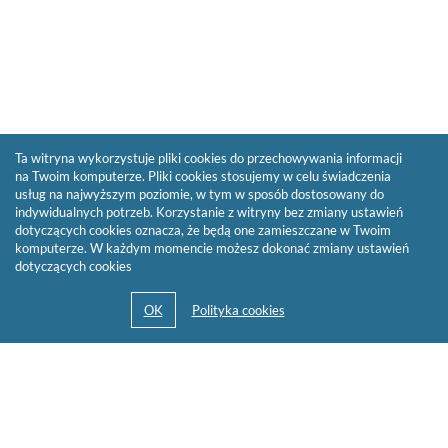
Ta witryna wykorzystuje pliki cookies do przechowywania informacji
na Twoim komputerze. Pliki cookies stosujemy w celu świadczenia
usług na najwyższym poziomie, w tym w sposób dostosowany do
indywidualnych potrzeb. Korzystanie z witryny bez zmiany ustawień
dotyczących cookies oznacza, że będą one zamieszczane w Twoim
komputerze. W każdym momencie możesz dokonać zmiany ustawień
dotyczących cookies