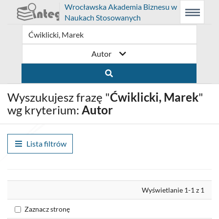
Prolib
Wrocławska Akademia Biznesu w
Integro
Menu
Wyszukiwarka
Treść
Naukach Stosowanych
-
Menu
główne
główna
strona
główna
Autor
Wyszukujesz frazę "
Ćwiklicki, Marek
"
wg kryterium:
Autor
Lista filtrów
Wyrównaj
Wyświetlanie 1-1 z 1
Zaznacz stronę