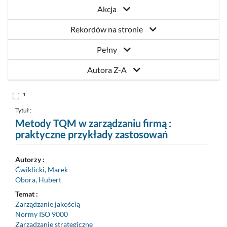
Akcja
Rekordów na stronie
Pełny
Autora Z-A
Skocz
1.
do
pozycji
nr
Tytuł :
1
Metody TQM w zarządzaniu firmą :
praktyczne przykłady zastosowań
Autorzy :
Ćwiklicki, Marek
Obora, Hubert
Temat :
Zarządzanie jakością
Normy ISO 9000
Zarządzanie strategiczne