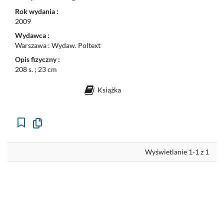
Rok wydania :
2009
Wydawca :
Warszawa : Wydaw. Poltext
Opis fizyczny :
208 s. ; 23 cm
Książka
Kopiuj
opis
formalny
do
schowka
Wyświetlanie 1-1 z 1