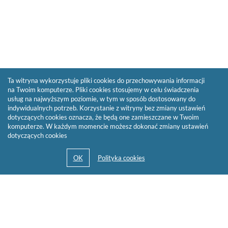
Ta witryna wykorzystuje pliki cookies do przechowywania informacji
na Twoim komputerze. Pliki cookies stosujemy w celu świadczenia
usług na najwyższym poziomie, w tym w sposób dostosowany do
indywidualnych potrzeb. Korzystanie z witryny bez zmiany ustawień
dotyczących cookies oznacza, że będą one zamieszczane w Twoim
komputerze. W każdym momencie możesz dokonać zmiany ustawień
dotyczących cookies