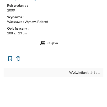
Rok wydania :
2009
Wydawca :
Warszawa : Wydaw. Poltext
Opis fizyczny :
208 s. ; 23 cm
Książka
Kopiuj
opis
formalny
do
schowka
Wyświetlanie 1-1 z 1