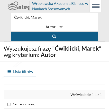
Prolib
Wrocławska Akademia Biznesu w
Integro
Menu
Wyszukiwarka
Treść
Naukach Stosowanych
-
Menu
główne
główna
strona
główna
Autor
Wyszukujesz frazę "
Ćwiklicki, Marek
"
wg kryterium:
Autor
Lista filtrów
Wyrównaj
Wyświetlanie 1-1 z 1
Zaznacz stronę