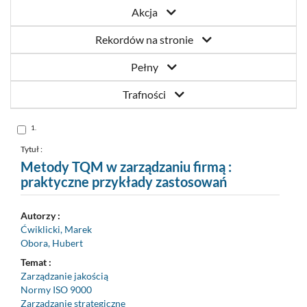
Akcja
Rekordów na stronie
Pełny
Trafności
Skocz
1.
do
pozycji
nr
Tytuł :
1
Metody TQM w zarządzaniu firmą :
praktyczne przykłady zastosowań
Autorzy :
Ćwiklicki, Marek
Obora, Hubert
Temat :
Zarządzanie jakością
Normy ISO 9000
Zarządzanie strategiczne