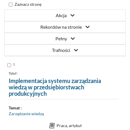
Zaznacz stronę
Akcja
Rekordów na stronie
Pełny
Trafności
Skocz
1.
do
pozycji
nr
Tytuł :
1
Implementacja systemu zarządzania
wiedzą w przedsiębiorstwach
produkcyjnych
Temat :
Zarządzanie wiedzą
Praca, artykuł