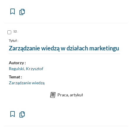
Kopiuj
opis
formalny
do
schowka
Skocz
12.
do
pozycji
nr
Tytuł :
12
Zarządzanie wiedzą w działach marketingu
Autorzy :
Regulski, Krzysztof
Temat :
Zarządzanie wiedzą
Praca, artykuł
Kopiuj
opis
formalny
do
schowka