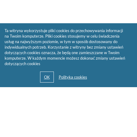
Ta witryna wykorzystuje pliki cookies do przechowywania informacji
na Twoim komputerze. Pliki cookies stosujemy w celu świadczenia
usług na najwyższym poziomie, w tym w sposób dostosowany do
indywidualnych potrzeb. Korzystanie z witryny bez zmiany ustawień
dotyczących cookies oznacza, że będą one zamieszczane w Twoim
komputerze. W każdym momencie możesz dokonać zmiany ustawień
dotyczących cookies
© 2013-2026 by
Sygnity Business Solutions S.A.