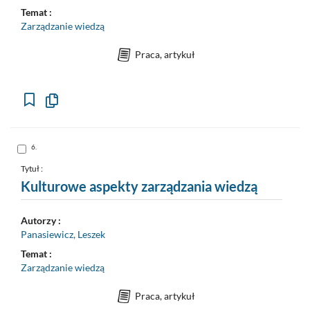
Temat :
Zarządzanie wiedzą
Praca, artykuł
Kopiuj
opis
formalny
do
schowka
Skocz
6.
do
pozycji
nr
Tytuł :
6
Kulturowe aspekty zarządzania wiedzą
Autorzy :
Panasiewicz, Leszek
Temat :
Zarządzanie wiedzą
Praca, artykuł