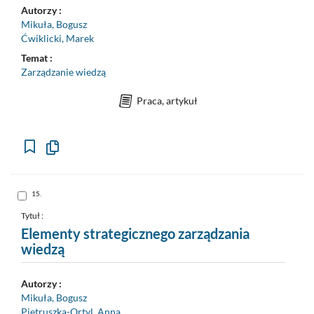
Autorzy :
Mikuła, Bogusz
Ćwiklicki, Marek
Temat :
Zarządzanie wiedzą
Praca, artykuł
Kopiuj
opis
formalny
do
schowka
Skocz
15.
do
pozycji
nr
Tytuł :
15
Elementy strategicznego zarządzania
wiedzą
Autorzy :
Mikuła, Bogusz
Pietruszka-Ortyl, Anna