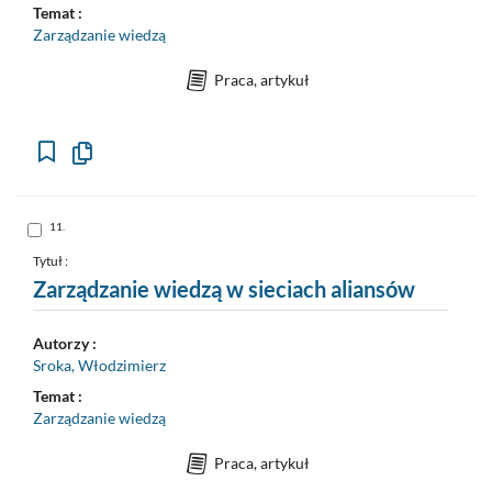
Temat :
Zarządzanie wiedzą
Praca, artykuł
Kopiuj
opis
formalny
do
schowka
Skocz
11.
do
pozycji
nr
Tytuł :
11
Zarządzanie wiedzą w sieciach aliansów
Autorzy :
Sroka, Włodzimierz
Temat :
Zarządzanie wiedzą
Praca, artykuł