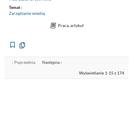
Temat :
Zarządzanie wiedzą
Praca, artykuł
Kopiuj
opis
formalny
do
schowka
‹ Poprzednia
Następna ›
Wyświetlanie 1-15 z 174