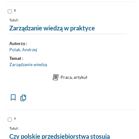
formalny
do
schowka
Skocz
8.
do
pozycji
nr
Tytuł :
8
Zarządzanie wiedzą w praktyce
Autorzy :
Polak, Andrzej
Temat :
Zarządzanie wiedzą
Praca, artykuł
Kopiuj
opis
formalny
do
schowka
Skocz
9.
do
pozycji
nr
Tytuł :
9
Czy polskie przedsiębiorstwa stosują