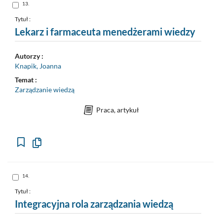
Skocz
13.
do
pozycji
nr
Tytuł :
13
Lekarz i farmaceuta menedżerami wiedzy
Autorzy :
Knapik, Joanna
Temat :
Zarządzanie wiedzą
Praca, artykuł
Kopiuj
opis
formalny
do
schowka
Skocz
14.
do
pozycji
nr
Tytuł :
14
Integracyjna rola zarządzania wiedzą