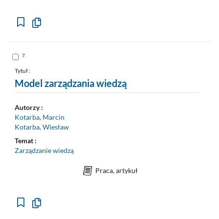
Kopiuj
opis
formalny
do
schowka
Skocz
7.
do
pozycji
nr
Tytuł :
7
Model zarządzania wiedzą
Autorzy :
Kotarba, Marcin
Kotarba, Wiesław
Temat :
Zarządzanie wiedzą
Praca, artykuł
Kopiuj
opis