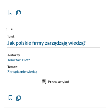
Kopiuj
opis
formalny
do
schowka
Skocz
2.
do
pozycji
nr
Tytuł :
2
Jak polskie firmy zarządzają wiedzą?
Autorzy :
Tomczak, Piotr
Temat :
Zarządzanie wiedzą
Praca, artykuł
Kopiuj
opis
formalny
do