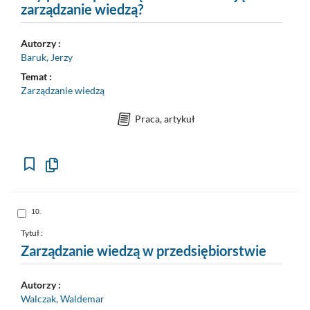
zarządzanie wiedzą?
Autorzy :
Baruk, Jerzy
Temat :
Zarządzanie wiedzą
Praca, artykuł
Kopiuj
opis
formalny
do
schowka
Skocz
10.
do
pozycji
nr
Tytuł :
10
Zarządzanie wiedzą w przedsiębiorstwie
Autorzy :
Walczak, Waldemar