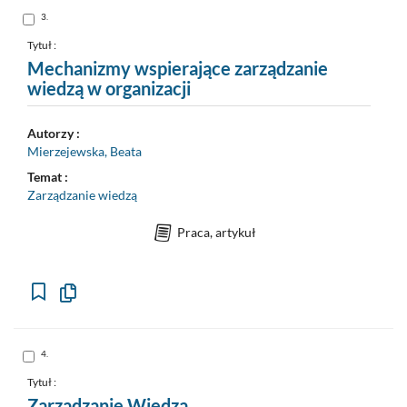
schowka
Skocz
3.
do
pozycji
nr
Tytuł :
3
Mechanizmy wspierające zarządzanie
wiedzą w organizacji
Autorzy :
Mierzejewska, Beata
Temat :
Zarządzanie wiedzą
Praca, artykuł
Kopiuj
opis
formalny
do
schowka
Skocz
4.
do
pozycji
nr
Tytuł :
4
Zarządzanie Wiedzą