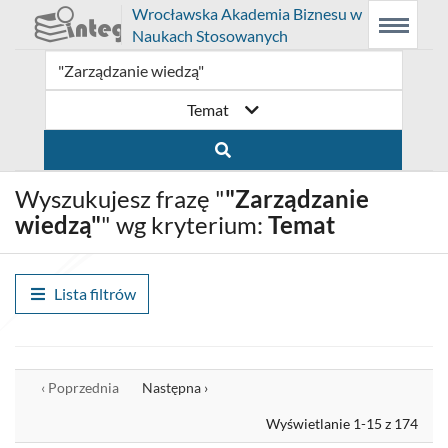
Prolib
Wrocławska Akademia Biznesu w
Integro
Menu
Wyszukiwarka
Treść
Naukach Stosowanych
-
Menu
główne
główna
strona
główna
Temat
Wyszukujesz frazę "
"Zarządzanie
wiedzą"
" wg kryterium:
Temat
Lista filtrów
Wyrównaj
‹ Poprzednia
Następna ›
Wyświetlanie 1-15 z 174