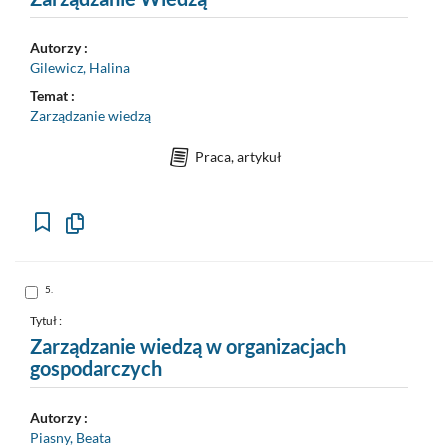
Autorzy :
Gilewicz, Halina
Temat :
Zarządzanie wiedzą
Praca, artykuł
Kopiuj
opis
formalny
do
schowka
Skocz
5.
do
pozycji
nr
Tytuł :
5
Zarządzanie wiedzą w organizacjach
gospodarczych
Autorzy :
Piasny, Beata