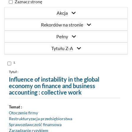
Zaznacz stronę
Akcja
Rekordów na stronie
Pełny
Tytułu Z-A
Skocz
1.
do
pozycji
nr
Tytuł :
1
Influence of instability in the global
economy on finance and business
accounting : collective work
Temat :
Otoczenie firmy
Restrukturyzacja przedsiębiorstwa
Sprawozdawczość finansowa
Zarządzanie ryzykiem