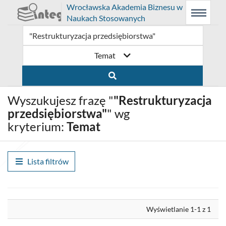
Prolib
Wrocławska Akademia Biznesu w
Integro
Menu
Wyszukiwarka
Treść
Naukach Stosowanych
-
Menu
główne
główna
strona
główna
Temat
Wyszukujesz frazę "
"Restrukturyzacja
przedsiębiorstwa"
" wg
kryterium:
Temat
Lista filtrów
Wyrównaj
Wyświetlanie 1-1 z 1