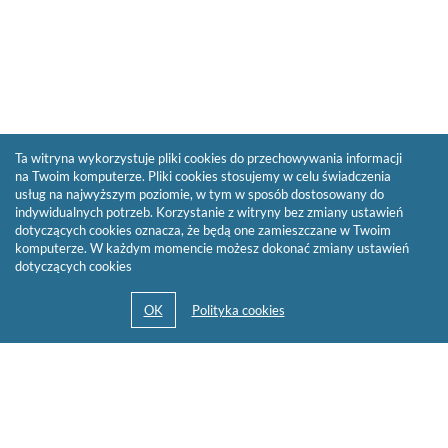
Ta witryna wykorzystuje pliki cookies do przechowywania informacji
na Twoim komputerze. Pliki cookies stosujemy w celu świadczenia
usług na najwyższym poziomie, w tym w sposób dostosowany do
indywidualnych potrzeb. Korzystanie z witryny bez zmiany ustawień
dotyczących cookies oznacza, że będą one zamieszczane w Twoim
komputerze. W każdym momencie możesz dokonać zmiany ustawień
dotyczących cookies