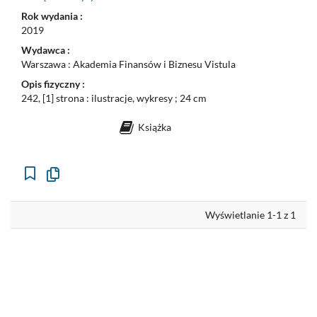
Rok wydania :
2019
Wydawca :
Warszawa : Akademia Finansów i Biznesu Vistula
Opis fizyczny :
242, [1] strona : ilustracje, wykresy ; 24 cm
Książka
Kopiuj
opis
formalny
do
schowka
Wyświetlanie 1-1 z 1