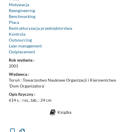
Motywacja
Reengineering
Benchmarking
Płaca
Restrukturyzacja przedsiębiorstwa
Kontrola
Outsourcing
Lean management
Outplacement
Rok wydania :
2001
Wydawca :
Toruń : Towarzystwo Naukowe Organizacji i Kierownictwa
'Dom Organizatora'
Opis fizyczny :
614 s. : rys., tab. ; 24 cm
Książka