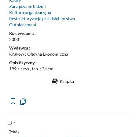
Kadry
Zarządzanie ludźmi
Kultura organizacyjna
Restrukturyzacja przedsiębiorstwa
Outplacement
Rok wydania :
2003
Wydawca :
Kraków : Oficyna Ekonomiczna
Opis fizyczny :
199 s. : rys., tab. ; 24 cm
Książka
Kopiuj
opis
formalny
do
schowka
Skocz
2.
do
pozycji
nr
Tytuł :
2