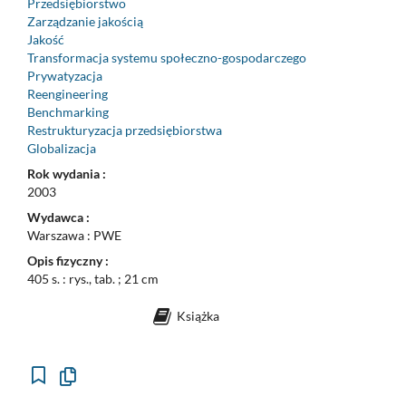
Przedsiębiorstwo
Zarządzanie jakością
Jakość
Transformacja systemu społeczno-gospodarczego
Prywatyzacja
Reengineering
Benchmarking
Restrukturyzacja przedsiębiorstwa
Globalizacja
Rok wydania :
2003
Wydawca :
Warszawa : PWE
Opis fizyczny :
405 s. : rys., tab. ; 21 cm
Książka
Kopiuj
opis