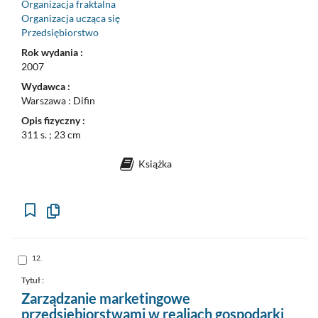
Organizacja fraktalna
Organizacja ucząca się
Przedsiębiorstwo
Rok wydania :
2007
Wydawca :
Warszawa : Difin
Opis fizyczny :
311 s. ; 23 cm
Książka
Kopiuj
opis
formalny
do
schowka
Skocz
12.
do
pozycji
nr
Tytuł :
12
Zarządzanie marketingowe
przedsiębiorstwami w realiach gospodarki