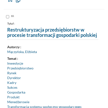
Kopiuj
opis
formalny
do
schowka
Skocz
10.
do
pozycji
nr
Tytuł :
10
Restrukturyzacja przedsiębiorstw w
procesie transformacji gospodarki polskiej
Autorzy :
Mączyńska, Elżbieta
Temat :
Inwestycje
Przedsiębiorstwo
Rynek
Dyrektor
Kadry
Sukces
Gospodarka
Produkt
Menedżerowie
Transformacja systemu społeczno-gospodarczego