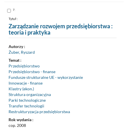
formalny
do
schowka
Skocz
7.
do
pozycji
nr
Tytuł :
7
Zarządzanie rozwojem przedsiębiorstwa :
teoria i praktyka
Autorzy :
Żuber, Ryszard
Temat :
Przedsiębiorstwo
Przedsiębiorstwo - finanse
Fundusze strukturalne UE - wykorzystanie
Innowacje - finanse
Klastry (ekon.)
Struktura organizacyjna
Parki technologiczne
Transfer technologii
Restrukturyzacja przedsiębiorstwa
Rok wydania :
cop. 2008