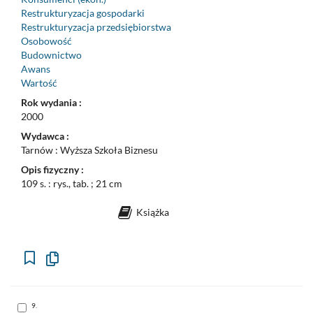
Restrukturyzacja gospodarki
Restrukturyzacja przedsiębiorstwa
Osobowość
Budownictwo
Awans
Wartość
Rok wydania :
2000
Wydawca :
Tarnów : Wyższa Szkoła Biznesu
Opis fizyczny :
109 s. : rys., tab. ; 21 cm
Książka
Kopiuj
opis
formalny
do
schowka
Skocz
9.
do