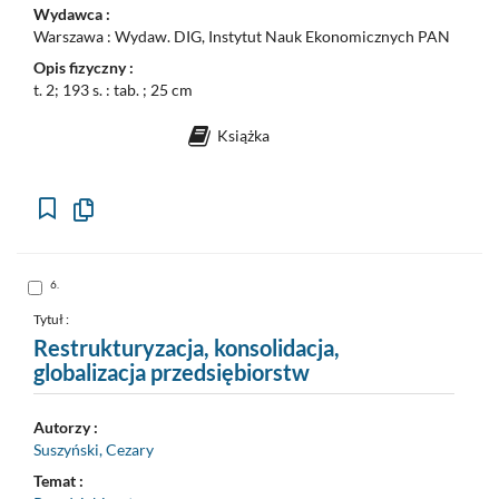
Wydawca :
Warszawa : Wydaw. DIG, Instytut Nauk Ekonomicznych PAN
Opis fizyczny :
t. 2; 193 s. : tab. ; 25 cm
Książka
Kopiuj
opis
formalny
do
schowka
Skocz
6.
do
pozycji
nr
Tytuł :
6
Restrukturyzacja, konsolidacja,
globalizacja przedsiębiorstw
Autorzy :
Suszyński, Cezary
Temat :