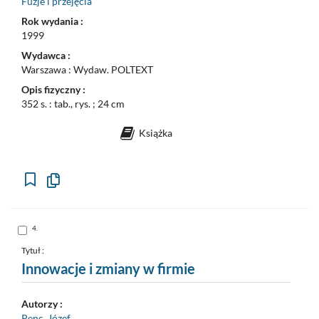
Fuzje i przejęcia
Rok wydania :
1999
Wydawca :
Warszawa : Wydaw. POLTEXT
Opis fizyczny :
352 s. : tab., rys. ; 24 cm
Książka
Kopiuj
opis
formalny
do
schowka
Skocz
4.
do
pozycji
nr
Tytuł :
4
Innowacje i zmiany w firmie
Autorzy :
Penc, Józef