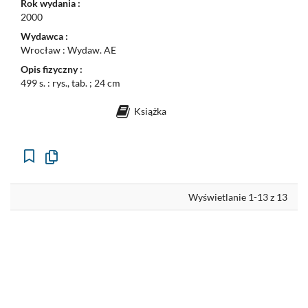
Rok wydania :
2000
Wydawca :
Wrocław : Wydaw. AE
Opis fizyczny :
499 s. : rys., tab. ; 24 cm
Książka
Kopiuj
opis
formalny
do
schowka
Wyświetlanie 1-13 z 13