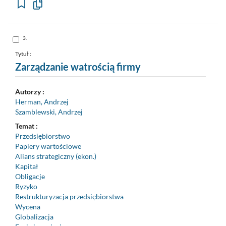
Kopiuj
opis
formalny
do
schowka
Skocz
3.
do
pozycji
nr
Tytuł :
3
Zarządzanie watrością firmy
Autorzy :
Herman, Andrzej
Szamblewski, Andrzej
Temat :
Przedsiębiorstwo
Papiery wartościowe
Alians strategiczny (ekon.)
Kapitał
Obligacje
Ryzyko
Restrukturyzacja przedsiębiorstwa
Wycena
Globalizacja