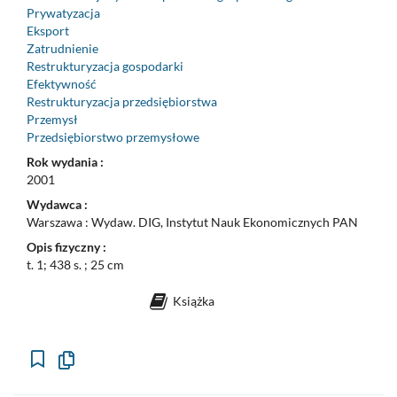
Prywatyzacja
Eksport
Zatrudnienie
Restrukturyzacja gospodarki
Efektywność
Restrukturyzacja przedsiębiorstwa
Przemysł
Przedsiębiorstwo przemysłowe
Rok wydania :
2001
Wydawca :
Warszawa : Wydaw. DIG, Instytut Nauk Ekonomicznych PAN
Opis fizyczny :
t. 1; 438 s. ; 25 cm
Książka
Kopiuj
opis
formalny