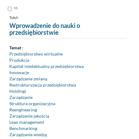
do
schowka
Skocz
11.
do
pozycji
nr
Tytuł :
11
Wprowadzenie do nauki o
przedsiębiorstwie
Temat :
Przedsiębiorstwo wirtualne
Produkcja
Kapitał intelektualny przedsiębiorstwa
Innowacje
Zarządzanie zmianą
Restrukturyzacja przedsiębiorstwa
Holdingi
Zarządzanie
Struktura organizacyjna
Reengineering
Zarządzanie jakością
Lean management
Benchmarking
Zarządzanie wiedzą