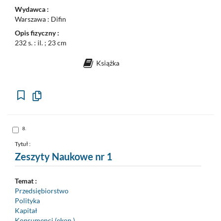
Wydawca :
Warszawa : Difin
Opis fizyczny :
232 s. : il. ; 23 cm
Książka
Kopiuj
opis
formalny
do
schowka
Skocz
8.
do
pozycji
nr
Tytuł :
8
Zeszyty Naukowe nr 1
Temat :
Przedsiębiorstwo
Polityka
Kapitał
Konsumenci (ekon.)