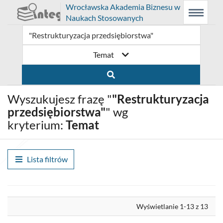
Prolib
Wrocławska Akademia Biznesu w
Integro
Menu
Wyszukiwarka
Treść
Naukach Stosowanych
-
Menu
główne
główna
strona
główna
Temat
Wyszukujesz frazę "
"Restrukturyzacja
przedsiębiorstwa"
" wg
kryterium:
Temat
Lista filtrów
Wyrównaj
Wyświetlanie 1-13 z 13