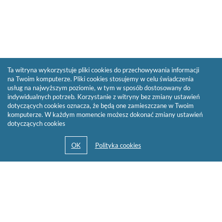
Ta witryna wykorzystuje pliki cookies do przechowywania informacji
na Twoim komputerze. Pliki cookies stosujemy w celu świadczenia
usług na najwyższym poziomie, w tym w sposób dostosowany do
indywidualnych potrzeb. Korzystanie z witryny bez zmiany ustawień
dotyczących cookies oznacza, że będą one zamieszczane w Twoim
komputerze. W każdym momencie możesz dokonać zmiany ustawień
dotyczących cookies