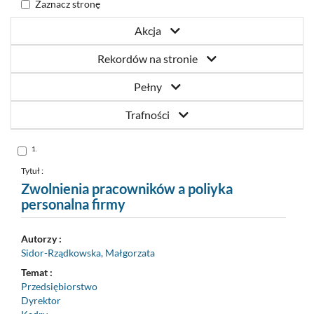
Zaznacz stronę
Akcja
Rekordów na stronie
Pełny
Trafności
Skocz
1.
do
pozycji
nr
Tytuł :
1
Zwolnienia pracowników a poliyka
personalna firmy
Autorzy :
Sidor-Rządkowska, Małgorzata
Temat :
Przedsiębiorstwo
Dyrektor