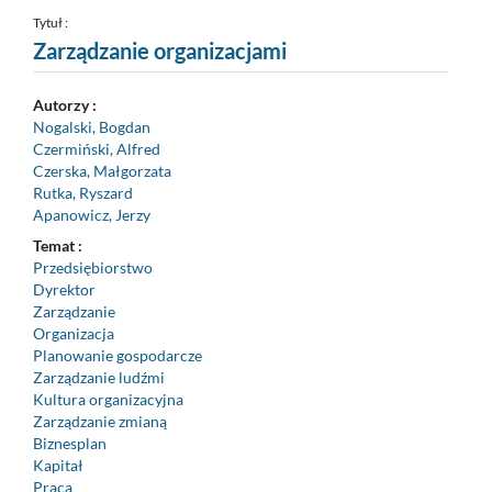
pozycji
nr
Tytuł :
9
Zarządzanie organizacjami
Autorzy :
Nogalski, Bogdan
Czermiński, Alfred
Czerska, Małgorzata
Rutka, Ryszard
Apanowicz, Jerzy
Temat :
Przedsiębiorstwo
Dyrektor
Zarządzanie
Organizacja
Planowanie gospodarcze
Zarządzanie ludźmi
Kultura organizacyjna
Zarządzanie zmianą
Biznesplan
Kapitał
Praca