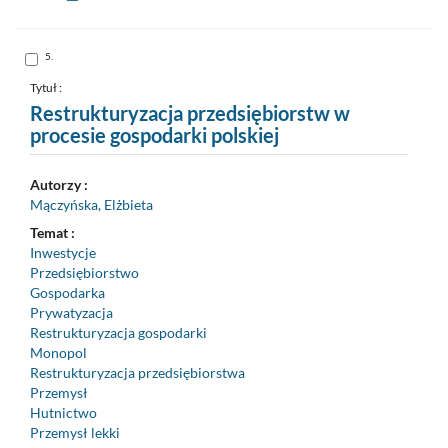
Kopiuj
opis
formalny
do
schowka
Skocz
5.
do
pozycji
nr
Tytuł :
5
Restrukturyzacja przedsiębiorstw w
procesie gospodarki polskiej
Autorzy :
Mączyńska, Elżbieta
Temat :
Inwestycje
Przedsiębiorstwo
Gospodarka
Prywatyzacja
Restrukturyzacja gospodarki
Monopol
Restrukturyzacja przedsiębiorstwa
Przemysł
Hutnictwo
Przemysł lekki