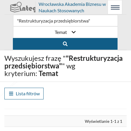
Prolib
Wrocławska Akademia Biznesu w
Integro
Menu
Wyszukiwarka
Treść
Naukach Stosowanych
-
Menu
główne
główna
strona
główna
Temat
Wyszukujesz frazę "
"Restrukturyzacja
przedsiębiorstwa"
" wg
kryterium:
Temat
Lista filtrów
Wyrównaj
Wyświetlanie 1-1 z 1