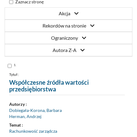
Zaznacz stronę
Akcja
Rekordów na stronie
Ograniczony
Autora Z-A
Skocz
1.
do
pozycji
nr
Tytuł :
1
Współczesne źródła wartości
przedsiębiorstwa
Autorzy :
Dobiegała-Korona, Barbara
Herman, Andrzej
Temat :
Rachunkowość zarządcza