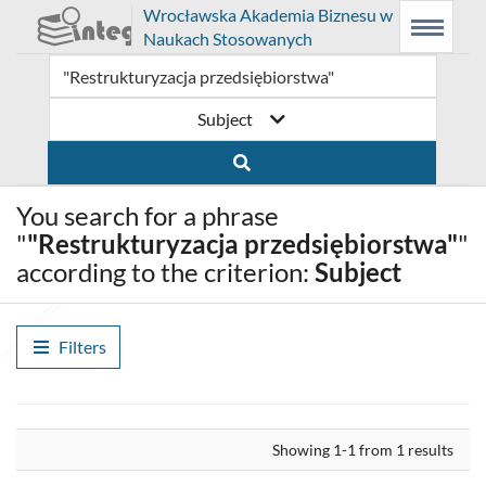
Prolib
Wrocławska Akademia Biznesu w
Integro
Main
Searching
Main
Naukach Stosowanych
-
Menu
navigation
content
home
page
Subject
You search for a phrase
"
"Restrukturyzacja przedsiębiorstwa"
"
according to the criterion:
Subject
Filters
Align
Showing 1-1 from 1 results