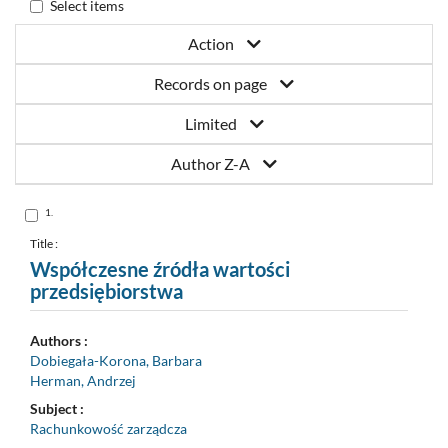
Select items
Action
Records on page
Limited
Author Z-A
Skocz
1.
do
pozycji
nr
Title :
1
Współczesne źródła wartości
przedsiębiorstwa
Authors :
Dobiegała-Korona, Barbara
Herman, Andrzej
Subject :
Rachunkowość zarządcza