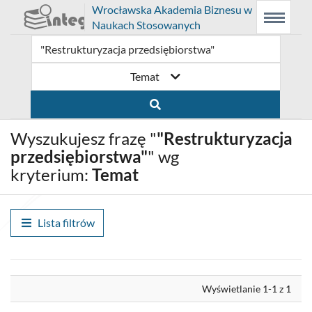
Prolib
Wrocławska Akademia Biznesu w
Integro
Menu
Wyszukiwarka
Treść
Naukach Stosowanych
-
Menu
główne
główna
strona
główna
Temat
Wyszukujesz frazę "
"Restrukturyzacja
przedsiębiorstwa"
" wg
kryterium:
Temat
Lista filtrów
Wyrównaj
Wyświetlanie 1-1 z 1