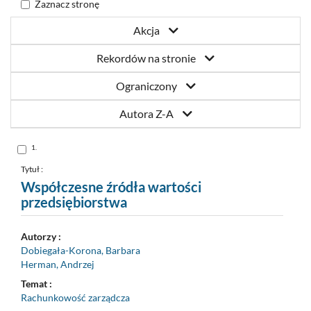
Zaznacz stronę
Akcja
Rekordów na stronie
Ograniczony
Autora Z-A
Skocz
1.
do
pozycji
nr
Tytuł :
1
Współczesne źródła wartości
przedsiębiorstwa
Autorzy :
Dobiegała-Korona, Barbara
Herman, Andrzej
Temat :
Rachunkowość zarządcza