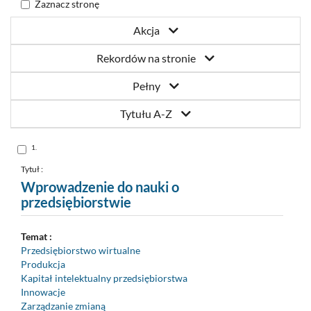
Zaznacz stronę
Akcja
Rekordów na stronie
Pełny
Tytułu A-Z
Skocz
1.
do
pozycji
nr
Tytuł :
1
Wprowadzenie do nauki o
przedsiębiorstwie
Temat :
Przedsiębiorstwo wirtualne
Produkcja
Kapitał intelektualny przedsiębiorstwa
Innowacje
Zarządzanie zmianą