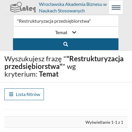
Prolib
Wrocławska Akademia Biznesu w
Integro
Menu
Wyszukiwarka
Treść
Naukach Stosowanych
-
Menu
główne
główna
strona
główna
Temat
Wyszukujesz frazę "
"Restrukturyzacja
przedsiębiorstwa"
" wg
kryterium:
Temat
Lista filtrów
Wyrównaj
Wyświetlanie 1-1 z 1