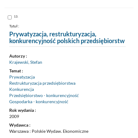
opis
formalny
do
schowka
Skocz
13.
do
pozycji
nr
Tytuł :
13
Prywatyzacja, restrukturyzacja,
konkurencyjność polskich przedsiębiorstw
Autorzy :
Krajewski, Stefan
Temat :
Prywatyzacja
Restrukturyzacja przedsiębiorstwa
Konkurencja
Przedsiębiorstwo - konkurencyjność
Gospodarka - konkurencyjność
Rok wydania :
2009
Wydawca :
Warszawa : Polskie Wydaw. Ekonomiczne