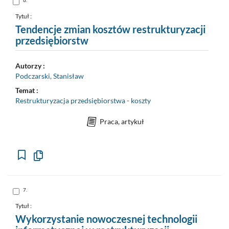
6.
do
pozycji
nr
Tytuł :
6
Tendencje zmian kosztów restrukturyzacji
przedsiębiorstw
Autorzy :
Podczarski, Stanisław
Temat :
Restrukturyzacja przedsiębiorstwa - koszty
Praca, artykuł
Kopiuj
opis
formalny
do
schowka
Skocz
7.
do
pozycji
nr
Tytuł :
7
Wykorzystanie nowoczesnej technologii