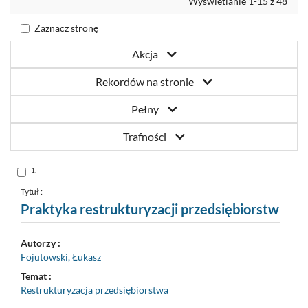
Wyświetlanie 1-15 z 48
Zaznacz stronę
Akcja
Rekordów na stronie
Pełny
Trafności
Skocz
1.
do
pozycji
nr
Tytuł :
1
Praktyka restrukturyzacji przedsiębiorstw
Autorzy :
Fojutowski, Łukasz
Temat :
Restrukturyzacja przedsiębiorstwa