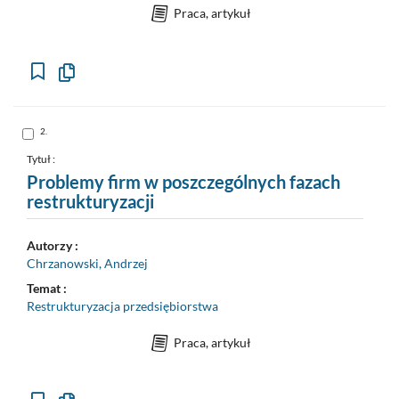
Praca, artykuł
Kopiuj
opis
formalny
do
schowka
Skocz
2.
do
pozycji
nr
Tytuł :
2
Problemy firm w poszczególnych fazach
restrukturyzacji
Autorzy :
Chrzanowski, Andrzej
Temat :
Restrukturyzacja przedsiębiorstwa
Praca, artykuł