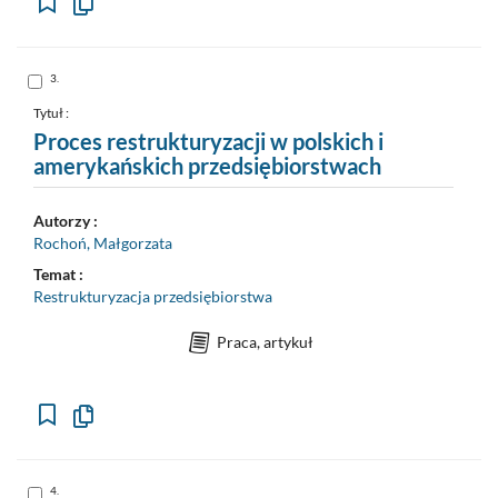
Kopiuj
opis
formalny
do
schowka
Skocz
3.
do
pozycji
nr
Tytuł :
3
Proces restrukturyzacji w polskich i
amerykańskich przedsiębiorstwach
Autorzy :
Rochoń, Małgorzata
Temat :
Restrukturyzacja przedsiębiorstwa
Praca, artykuł
Kopiuj
opis
formalny
do
schowka
Skocz
4.