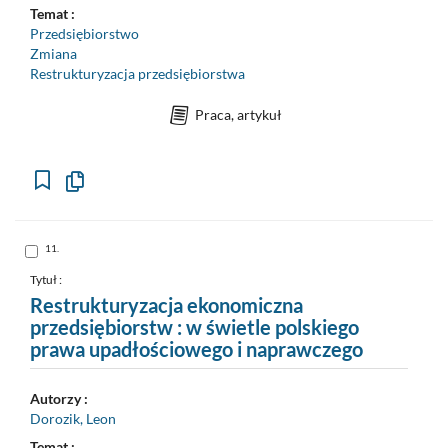
Temat :
Przedsiębiorstwo
Zmiana
Restrukturyzacja przedsiębiorstwa
Praca, artykuł
Kopiuj
opis
formalny
do
schowka
Skocz
11.
do
pozycji
nr
Tytuł :
11
Restrukturyzacja ekonomiczna
przedsiębiorstw : w świetle polskiego
prawa upadłościowego i naprawczego
Autorzy :
Dorozik, Leon
Temat :