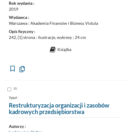
Rok wydania :
2019
Wydawca :
Warszawa : Akademia Finansów i Biznesu Vistula
Opis fizyczny :
242, [1] strona : ilustracje, wykresy ; 24 cm
Książka
Kopiuj
opis
formalny
do
schowka
Skocz
15.
do
pozycji
nr
Tytuł :
15
Restrukturyzacja organizacji i zasobów
kadrowych przedsiębiorstwa
Autorzy :