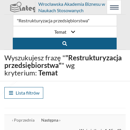
Prolib
Wrocławska Akademia Biznesu w
Integro
Menu
Wyszukiwarka
Treść
Naukach Stosowanych
-
Menu
główne
główna
strona
główna
Temat
Wyszukujesz frazę "
"Restrukturyzacja
przedsiębiorstwa"
" wg
kryterium:
Temat
Lista filtrów
Wyrównaj
‹ Poprzednia
Następna ›