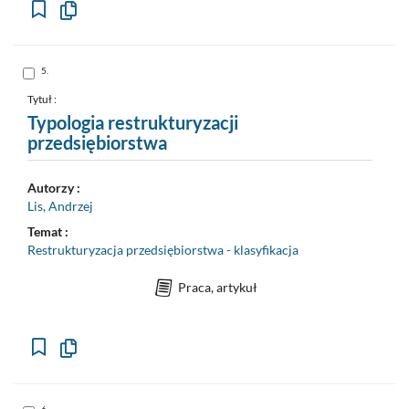
Kopiuj
opis
formalny
do
schowka
Skocz
5.
do
pozycji
nr
Tytuł :
5
Typologia restrukturyzacji
przedsiębiorstwa
Autorzy :
Lis, Andrzej
Temat :
Restrukturyzacja przedsiębiorstwa - klasyfikacja
Praca, artykuł
Kopiuj
opis
formalny
do
schowka
Skocz