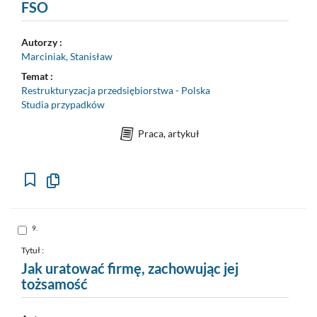
FSO
Autorzy :
Marciniak, Stanisław
Temat :
Restrukturyzacja przedsiębiorstwa - Polska
Studia przypadków
Praca, artykuł
Kopiuj
opis
formalny
do
schowka
Skocz
9.
do
pozycji
nr
Tytuł :
9
Jak uratować firmę, zachowując jej
tożsamość