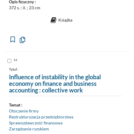
Opis fizyczny :
372 s. : il. ; 23 cm
Książka
Kopiuj
opis
formalny
do
schowka
Skocz
14.
do
pozycji
nr
Tytuł :
14
Influence of instability in the global
economy on finance and business
accounting : collective work
Temat :
Otoczenie firmy
Restrukturyzacja przedsiębiorstwa
Sprawozdawczość finansowa
Zarządzanie ryzykiem