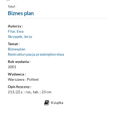
do
pozycji
nr
Tytuł :
4
Biznes plan
Autorzy :
Filar, Ewa
Skrzypek, Jerzy
Temat :
Biznesplan
Restrukturyzacja przedsiębiorstwa
Rok wydania :
2001
Wydawca :
Warszawa : Poltext
Opis fizyczny :
213, [2] s. : rys., tab. ; 23 cm
Książka