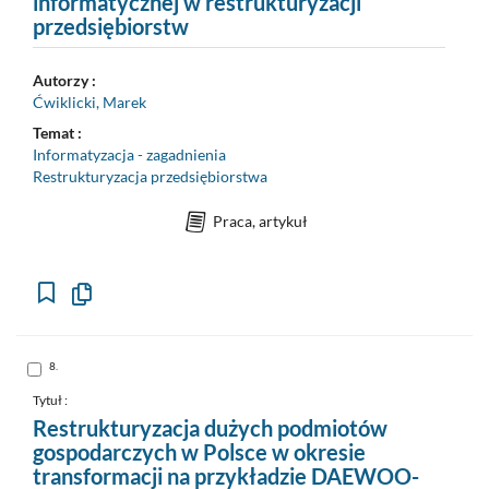
informatycznej w restrukturyzacji
przedsiębiorstw
Autorzy :
Ćwiklicki, Marek
Temat :
Informatyzacja - zagadnienia
Restrukturyzacja przedsiębiorstwa
Praca, artykuł
Kopiuj
opis
formalny
do
schowka
Skocz
8.
do
pozycji
nr
Tytuł :
8
Restrukturyzacja dużych podmiotów
gospodarczych w Polsce w okresie
transformacji na przykładzie DAEWOO-