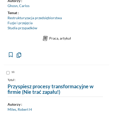
Autorzy :
Ghosn, Carlos
Temat :
Restrukturyzacja przedsiębiorstwa
Fuzje i przejęcia
Studia przypadków
Praca, artykuł
Kopiuj
opis
formalny
do
schowka
Skocz
10.
do
pozycji
nr
Tytuł :
10
Przyspiesz procesy transformacyjne w
firmie (Nie trać zapału!)
Autorzy :
Miles, Robert H