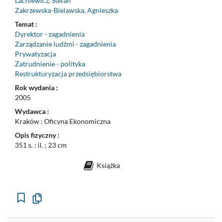
Lachiewicz, Stefan
Zakrzewska-Bielawska, Agnieszka
Temat :
Dyrektor - zagadnienia
Zarządzanie ludźmi - zagadnienia
Prywatyzacja
Zatrudnienie - polityka
Restrukturyzacja przedsiębiorstwa
Rok wydania :
2005
Wydawca :
Kraków : Oficyna Ekonomiczna
Opis fizyczny :
351 s. : il. ; 23 cm
Książka
Kopiuj
opis
formalny
do