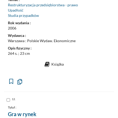
Restrukturyzacja przedsiębiorstwa - prawo
Upadłość
Studia przypadków
Rok wydania :
2006
Wydawca :
Warszawa : Polskie Wydaw. Ekonomiczne
Opis fizyczny :
264 s. ; 23 cm
Książka
Kopiuj
opis
formalny
do
schowka
Skocz
12.
do
pozycji
nr
Tytuł :
12
Gra w rynek