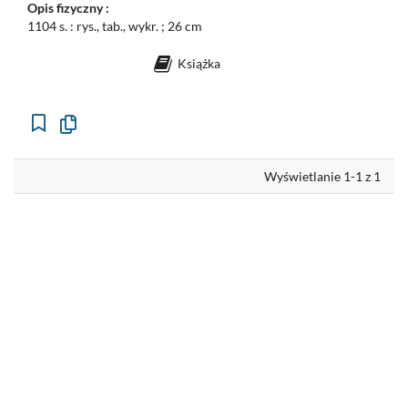
Opis fizyczny :
1104 s. : rys., tab., wykr. ; 26 cm
Książka
Kopiuj
opis
formalny
do
schowka
Wyświetlanie 1-1 z 1