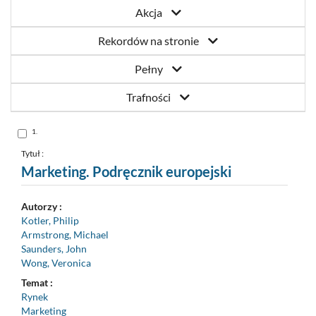
Akcja
Rekordów na stronie
Pełny
Trafności
Skocz
1.
do
pozycji
nr
Tytuł :
1
Marketing. Podręcznik europejski
Autorzy :
Kotler, Philip
Armstrong, Michael
Saunders, John
Wong, Veronica
Temat :
Rynek
Marketing