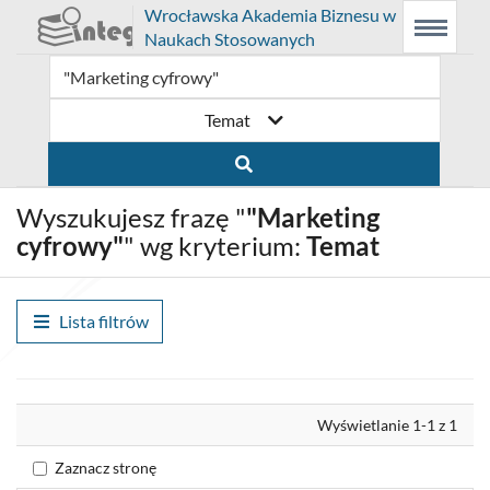
Prolib
Wrocławska Akademia Biznesu w
Integro
Menu
Wyszukiwarka
Treść
Naukach Stosowanych
-
Menu
główne
główna
strona
główna
Temat
Wyszukujesz frazę "
"Marketing
cyfrowy"
" wg kryterium:
Temat
Lista filtrów
Wyrównaj
Wyświetlanie 1-1 z 1
Zaznacz stronę