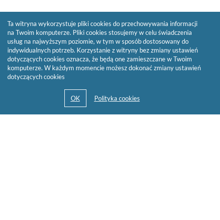
Ta witryna wykorzystuje pliki cookies do przechowywania informacji
na Twoim komputerze. Pliki cookies stosujemy w celu świadczenia
usług na najwyższym poziomie, w tym w sposób dostosowany do
indywidualnych potrzeb. Korzystanie z witryny bez zmiany ustawień
dotyczących cookies oznacza, że będą one zamieszczane w Twoim
komputerze. W każdym momencie możesz dokonać zmiany ustawień
dotyczących cookies
© 2013-2026 by
Sygnity Business Solutions S.A.
Mapa serwisu