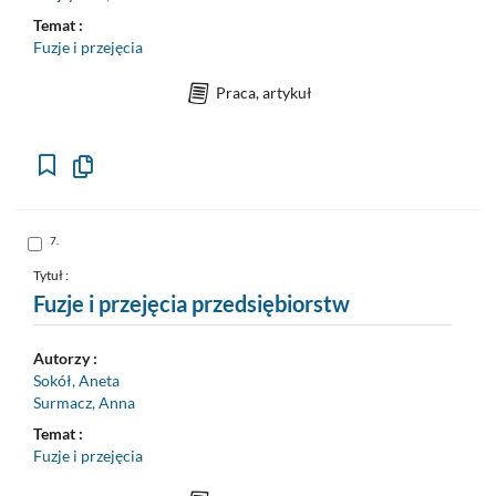
Temat :
Fuzje i przejęcia
Praca, artykuł
Kopiuj
opis
formalny
do
schowka
Skocz
7.
do
pozycji
nr
Tytuł :
7
Fuzje i przejęcia przedsiębiorstw
Autorzy :
Sokół, Aneta
Surmacz, Anna
Temat :
Fuzje i przejęcia