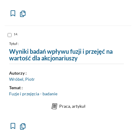
Kopiuj
opis
formalny
do
schowka
Skocz
14.
do
pozycji
nr
Tytuł :
14
Wyniki badań wpływu fuzji i przejęć na
wartość dla akcjonariuszy
Autorzy :
Wróbel, Piotr
Temat :
Fuzje i przejęcia - badanie
Praca, artykuł
Kopiuj
opis