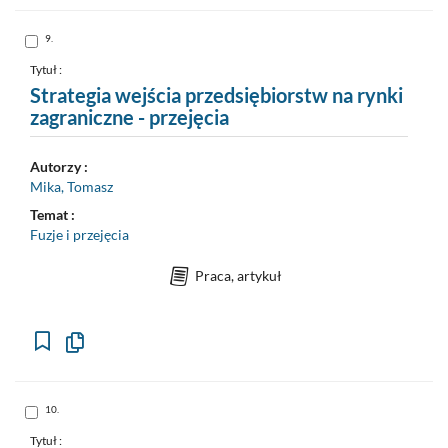
formalny
do
schowka
Skocz
9.
do
pozycji
nr
Tytuł :
9
Strategia wejścia przedsiębiorstw na rynki
zagraniczne - przejęcia
Autorzy :
Mika, Tomasz
Temat :
Fuzje i przejęcia
Praca, artykuł
Kopiuj
opis
formalny
do
schowka
Skocz
10.
do
pozycji
nr
Tytuł :
10