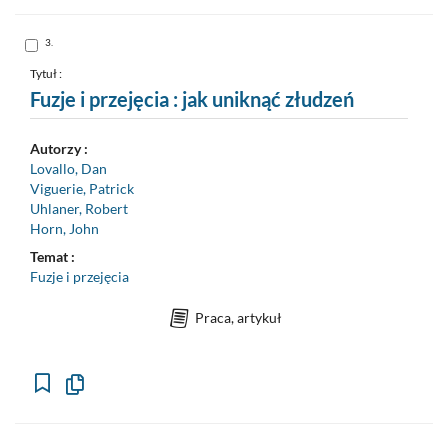
formalny
do
schowka
Skocz
3.
do
pozycji
nr
Tytuł :
3
Fuzje i przejęcia : jak uniknąć złudzeń
Autorzy :
Lovallo, Dan
Viguerie, Patrick
Uhlaner, Robert
Horn, John
Temat :
Fuzje i przejęcia
Praca, artykuł
Kopiuj
opis
formalny
do
schowka