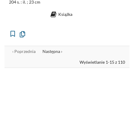
204 s. : il. ; 23 cm
Książka
Kopiuj
opis
formalny
do
schowka
‹ Poprzednia
Następna ›
Wyświetlanie 1-15 z 110