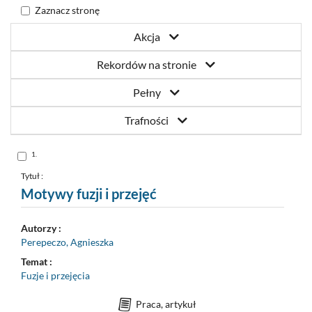
Zaznacz stronę
Akcja
Rekordów na stronie
Pełny
Trafności
Skocz
1.
do
pozycji
nr
Tytuł :
1
Motywy fuzji i przejęć
Autorzy :
Perepeczo, Agnieszka
Temat :
Fuzje i przejęcia
Praca, artykuł