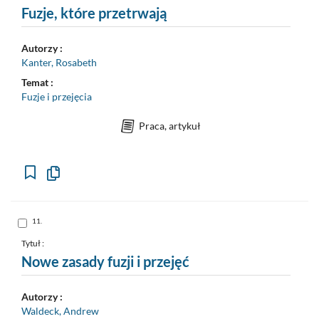
Fuzje, które przetrwają
Autorzy :
Kanter, Rosabeth
Temat :
Fuzje i przejęcia
Praca, artykuł
Kopiuj
opis
formalny
do
schowka
Skocz
11.
do
pozycji
nr
Tytuł :
11
Nowe zasady fuzji i przejęć
Autorzy :
Waldeck, Andrew