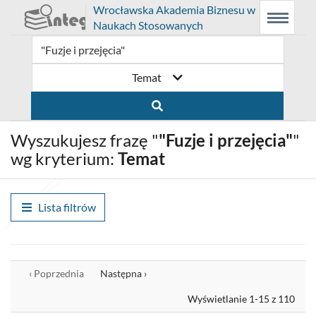
Prolib
Wrocławska Akademia Biznesu w
Integro
Menu
Wyszukiwarka
Treść
Naukach Stosowanych
-
Menu
główne
główna
strona
główna
Temat
Wyszukujesz frazę "
"Fuzje i przejęcia"
"
wg kryterium:
Temat
Lista filtrów
Wyrównaj
‹ Poprzednia
Następna ›
Wyświetlanie 1-15 z 110