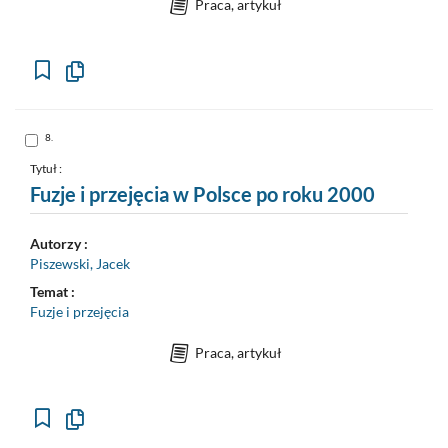
Praca, artykuł
Kopiuj
opis
formalny
do
schowka
Skocz
8.
do
pozycji
nr
Tytuł :
8
Fuzje i przejęcia w Polsce po roku 2000
Autorzy :
Piszewski, Jacek
Temat :
Fuzje i przejęcia
Praca, artykuł
Kopiuj
opis