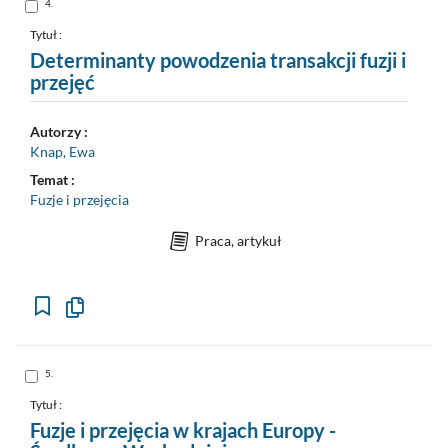
Skocz
4.
do
pozycji
nr
Tytuł :
4
Determinanty powodzenia transakcji fuzji i
przejęć
Autorzy :
Knap, Ewa
Temat :
Fuzje i przejęcia
Praca, artykuł
Kopiuj
opis
formalny
do
schowka
Skocz
5.
do
pozycji
nr
Tytuł :
5
Fuzje i przejęcia w krajach Europy -