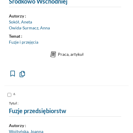
Środkowo Wschodniej
Autorzy :
Sokół, Aneta
Owida-Surmacz, Anna
Temat :
Fuzje i przejęcia
Praca, artykuł
Kopiuj
opis
formalny
do
schowka
Skocz
6.
do
pozycji
nr
Tytuł :
6
Fuzje przedsiębiorstw
Autorzy :
Wojtyńska, Joanna