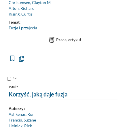
Christensen, Clayton M
Alton, Richard
Rising, Curtis
Temat :
Fuzje i przejęcia
Praca, artykuł
Kopiuj
opis
formalny
do
schowka
Skocz
12.
do
pozycji
nr
Tytuł :
12
Korzyść, jaką daje fuzja
Autorzy :
Ashkenas, Ron
Francis, Suzane
Heinick, Rick