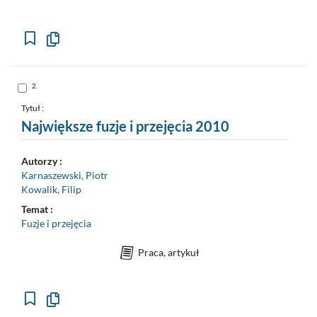
Kopiuj
opis
formalny
do
schowka
Skocz
2.
do
pozycji
nr
Tytuł :
2
Największe fuzje i przejęcia 2010
Autorzy :
Karnaszewski, Piotr
Kowalik, Filip
Temat :
Fuzje i przejęcia
Praca, artykuł
Kopiuj
opis