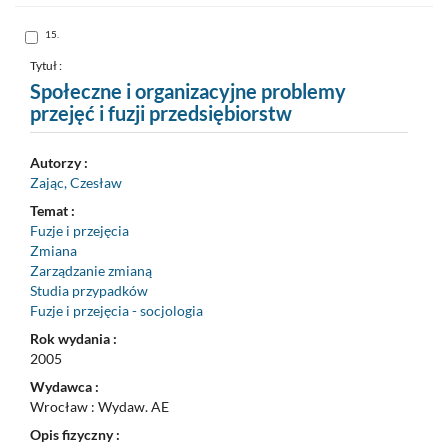
formalny
do
schowka
Skocz
15.
do
pozycji
nr
Tytuł :
15
Społeczne i organizacyjne problemy
przejęć i fuzji przedsiębiorstw
Autorzy :
Zając, Czesław
Temat :
Fuzje i przejęcia
Zmiana
Zarządzanie zmianą
Studia przypadków
Fuzje i przejęcia - socjologia
Rok wydania :
2005
Wydawca :
Wrocław : Wydaw. AE
Opis fizyczny :