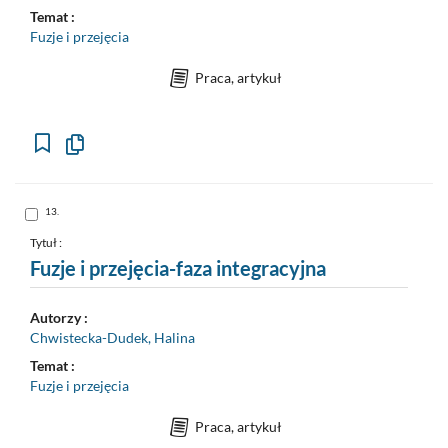
Temat :
Fuzje i przejęcia
Praca, artykuł
Kopiuj
opis
formalny
do
schowka
Skocz
13.
do
pozycji
nr
Tytuł :
13
Fuzje i przejęcia-faza integracyjna
Autorzy :
Chwistecka-Dudek, Halina
Temat :
Fuzje i przejęcia
Praca, artykuł