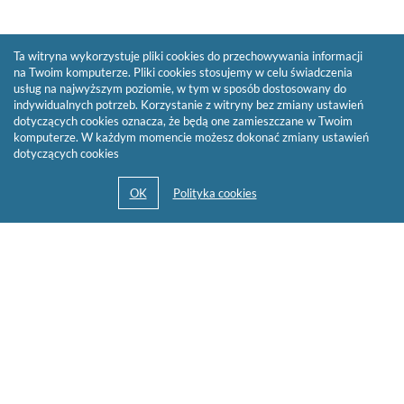
Ta witryna wykorzystuje pliki cookies do przechowywania informacji
na Twoim komputerze. Pliki cookies stosujemy w celu świadczenia
usług na najwyższym poziomie, w tym w sposób dostosowany do
indywidualnych potrzeb. Korzystanie z witryny bez zmiany ustawień
dotyczących cookies oznacza, że będą one zamieszczane w Twoim
komputerze. W każdym momencie możesz dokonać zmiany ustawień
dotyczących cookies
© 2013-2026 by
Sygnity Business Solutions S.A.
Mapa serwisu