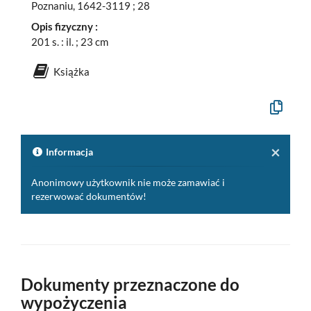
Poznaniu, 1642-3119 ; 28
Opis fizyczny :
201 s. : il. ; 23 cm
Książka
Kopiuj
opis
formalny
do
schowka
×
Informacja
Anonimowy użytkownik nie może zamawiać i
rezerwować dokumentów!
Dokumenty przeznaczone do
wypożyczenia