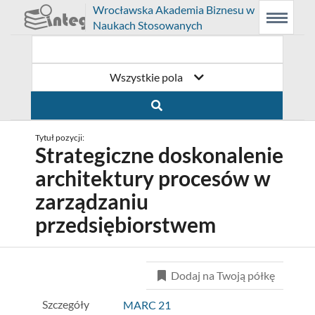
Prolib
Wrocławska Akademia Biznesu w
Integro
Menu
Wyszukiwarka
Treść
Naukach Stosowanych
-
Menu
główne
główna
strona
główna
Wszystkie pola
Tytuł pozycji:
Strategiczne doskonalenie
architektury procesów w
zarządzaniu
przedsiębiorstwem
Dodaj na Twoją półkę
Szczegóły
MARC 21