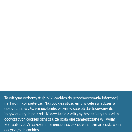
Ta witryna wykorzystuje pliki cookies do przechowywania informacji
na Twoim komputerze. Pliki cookies stosujemy w celu świadczenia
usług na najwyższym poziomie, w tym w sposób dostosowany do
indywidualnych potrzeb. Korzystanie z witryny bez zmiany ustawień
dotyczących cookies oznacza, że będą one zamieszczane w Twoim
komputerze. W każdym momencie możesz dokonać zmiany ustawień
dotyczących cookies